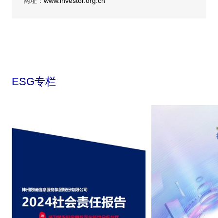
网址：
www.investor.org.cn
ESG专栏