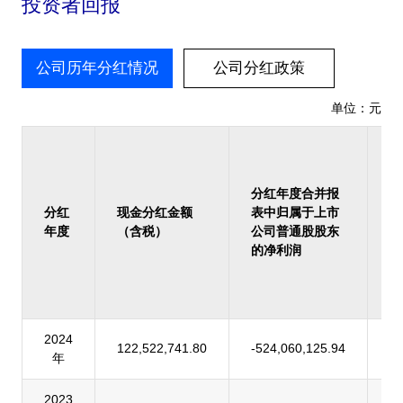
投资者回报
公司历年分红情况
公司分红政策
单位：元
占
报
归
分红年度合并报
上
分红
现金分红金额
表中归属于上市
司
年度
（含税）
公司普通股股东
股
的净利润
的
润
率
2024
122,522,741.80
-524,060,125.94
-
年
2023