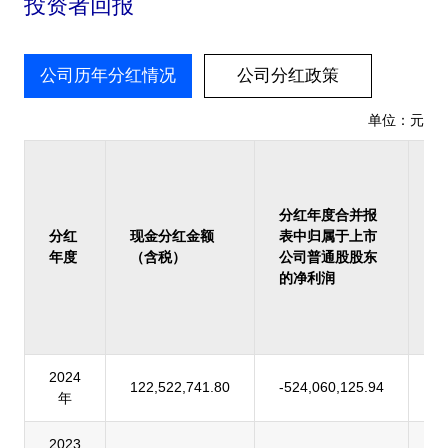
投资者回报
公司历年分红情况
公司分红政策
单位：元
占
报
归
分红年度合并报
上
分红
现金分红金额
表中归属于上市
司
年度
（含税）
公司普通股股东
股
的净利润
的
润
率
2024
122,522,741.80
-524,060,125.94
-
年
2023