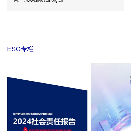
网址：
www.investor.org.cn
ESG专栏