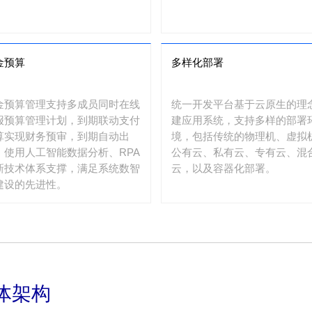
金预算
多样化部署
金预算管理支持多成员同时在线
统一开发平台基于云原生的理
报预算管理计划，到期联动支付
建应用系统，支持多样的部署
算实现财务预审，到期自动出
境，包括传统的物理机、虚拟
；使用人工智能数据分析、RPA
公有云、私有云、专有云、混
新技术体系支撑，满足系统数智
云，以及容器化部署。
建设的先进性。
体架构