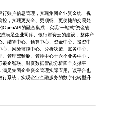
银行账户信息管理，实现集团企业资金统一视
管控，实现更安全、更顺畅、更便捷的交易处
OpenAPI的融合集成，实现“一站式”资金管
完成满足企业司库、银行财资云的建设，整体产
心、结算中心、预算中心、资金中心、投资中
中心、风险监控中心、分析决策、账务中心、
理、管理驾驶舱、管控中心十六个业务中心，
多银行银企智联、财资数据智能分析四个支撑平
，满足集团企业资金管理实际应用。该平台也
银行系统，实现企业金融服务的数字化转型升