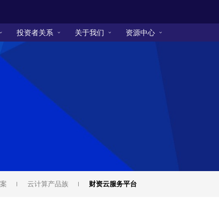
投资者关系
关于我们
资源中心
案
云计算产品族
财资云服务平台